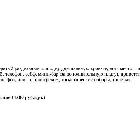
ть 2 раздельные или одну двуспальную кровать, доп. место - по
В, телефон, сейф, мини-бар (за дополнительную плату), приветс
ш, фен, полы с подогревом, косметические наборы, тапочки.
ние 11300 руб./сут.)